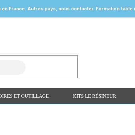
n en France. Autres pays, nous contacter.
OIRES ET OUTILLAGE
KITS LE RÉSINEUR