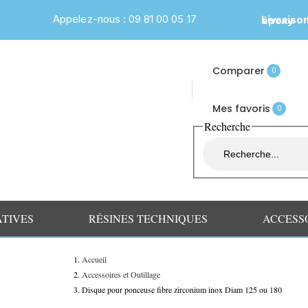
Appelez-nous : 09 81 00 05 17
Livraiso
Formation table rivière époxy
Comparer
0
Mes favoris
0
Recherche
ATIVES
RÉSINES TECHNIQUES
ACCESS
Accueil
Accessoires et Outillage
Disque pour ponceuse fibre zirconium inox Diam 125 ou 180