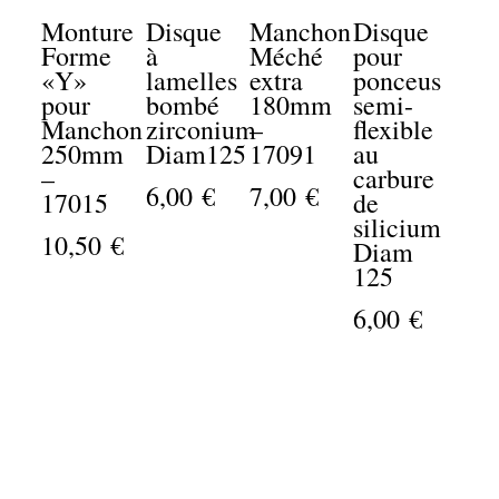
Monture
Disque
Manchon
Disque
Forme
à
Méché
pour
«Y»
lamelles
extra
ponceuse
Ma
pour
bombé
180mm
semi-
Pri
Manchon
zirconium
–
flexible
Pol
250mm
Diam125
17091
au
Poi
–
carbure
6,00 €
7,00 €
Cou
17015
de
silicium
4,5
10,50 €
Diam
125
6,00 €
Manchon Mousse