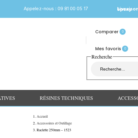
Appelez-nous : 09 81 00 05 17
Livraiso
Formation table rivière époxy
Comparer
0
Mes favoris
0
Recherche
ATIVES
RÉSINES TECHNIQUES
ACCESS
Accueil
Accessoires et Outillage
Raclette 250mm – 1523