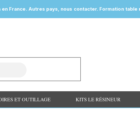
n en France. Autres pays, nous contacter.
OIRES ET OUTILLAGE
KITS LE RÉSINEUR