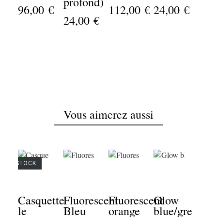
profond)
96,00 €
112,00 €
24,00 €
de 
24,00 €
pig
pou
MI
36,
Vous aimerez aussi
E DE STOCK
Casquette
Fluorescent
Fluorescent
Glow
le
Bleu
orange
blue/green