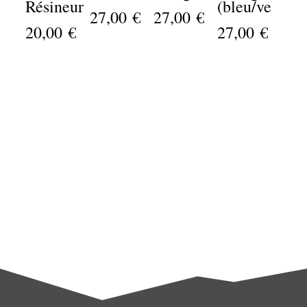
Résineur
(bleu/vert)
27,00 €
27,00 €
20,00 €
27,00 €
Fluorescent purple (violet)
pigments Black Diamond
Les
sont réputés pour leur 
Fluorescent Purple
est un pigment vibrant, idéal pour cré
fluorescent
Ce pigment
est parfait pour des projets néce
lumière noire.