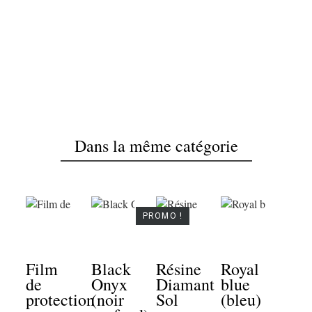
OK
Dans la même catégorie
PROMO !
Film
Black
Résine
Royal
de
Onyx
Diamant
blue
protection
(noir
Sol
(bleu)
Boi