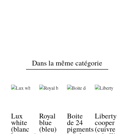
OK
Dans la même catégorie
Lux
Royal
Boite
Liberty
white
blue
de 24
cooper
(blanc
(bleu)
pigments
(cuivre
Bla