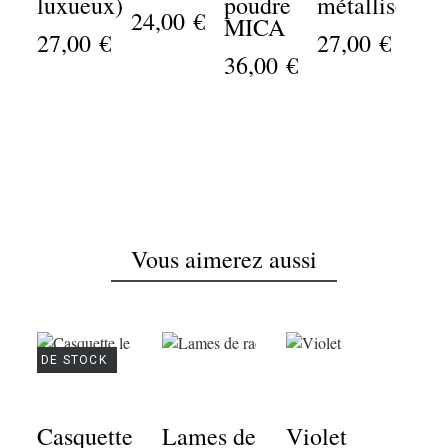
luxueux)
poudre
métallisé)
24,00 €
On
MICA
27,00 €
27,00 €
(no
36,00 €
pro
24,
Vous aimerez aussi
PTURE DE STOCK
Casquette
Lames de
Violet