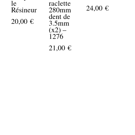
le
raclette
24,00 €
Résineur
280mm
dent de
20,00 €
3.5mm
(x2) –
1276
21,00 €
Emerald Green (vert emeraude)
Eme
Laissez-vous captiver par la profondeur envoûtante du
la nature, offrant à vos résines un éclat éclatant et raff
d'élégance naturelle.